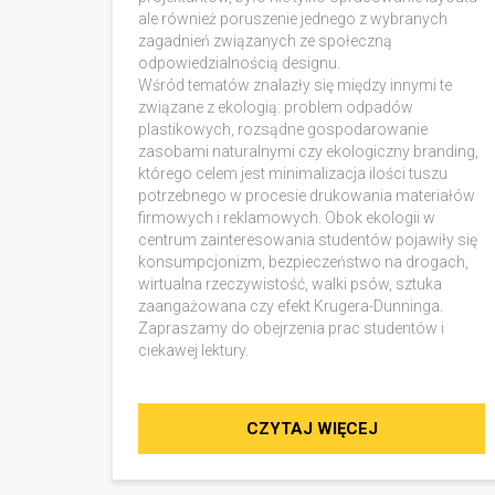
ale również poruszenie jednego z wybranych
zagadnień związanych ze społeczną
odpowiedzialnością designu.
Wśród tematów znalazły się między innymi te
związane z ekologią: problem odpadów
plastikowych, rozsądne gospodarowanie
zasobami naturalnymi czy ekologiczny branding,
którego celem jest minimalizacja ilości tuszu
potrzebnego w procesie drukowania materiałów
firmowych i reklamowych. Obok ekologii w
centrum zainteresowania studentów pojawiły się
konsumpcjonizm, bezpieczeństwo na drogach,
wirtualna rzeczywistość, walki psów, sztuka
zaangażowana czy efekt Krugera-Dunninga.
Zapraszamy do obejrzenia prac studentów i
ciekawej lektury.
CZYTAJ WIĘCEJ