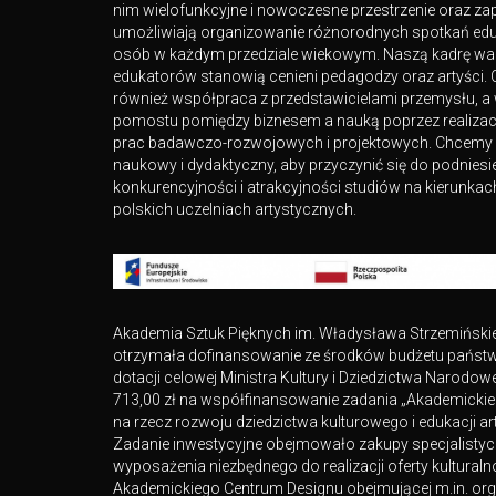
nim wielofunkcyjne i nowoczesne przestrzenie oraz za
umożliwiają organizowanie różnorodnych spotkań edu
osób w każdym przedziale wiekowym. Naszą kadrę wa
edukatorów stanowią cenieni pedagodzy oraz artyści. 
również współpraca z przedstawicielami przemysłu, 
pomostu pomiędzy biznesem a nauką poprzez realiza
prac badawczo-rozwojowych i projektowych. Chcemy ł
naukowy i dydaktyczny, aby przyczynić się do podniesi
konkurencyjności i atrakcyjności studiów na kierunka
polskich uczelniach artystycznych.
Akademia Sztuk Pięknych im. Władysława Strzemiński
otrzymała dofinansowanie ze środków budżetu pańs
dotacji celowej Ministra Kultury i Dziedzictwa Narodo
713,00 zł na współfinansowanie zadania „Akademicki
na rzecz rozwoju dziedzictwa kulturowego i edukacji art
Zadanie inwestycyjne obejmowało zakupy specjalisty
wyposażenia niezbędnego do realizacji oferty kulturaln
Akademickiego Centrum Designu obejmującej m.in. org