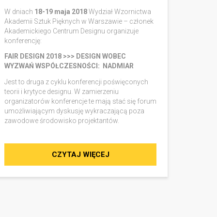
W dniach
18-19 maja 2018
Wydział Wzornictwa
Akademii Sztuk Pięknych w Warszawie – członek
Akademickiego Centrum Designu organizuje
konferencję:
FAIR DESIGN 2018 >>> DESIGN WOBEC
WYZWAŃ WSPÓŁCZESNOŚCI: NADMIAR
Jest to druga z cyklu konferencji poświęconych
teorii i krytyce designu. W zamierzeniu
organizatorów konferencje te mają stać się forum
umożliwiającym dyskusję wykraczającą poza
zawodowe środowisko projektantów.
CZYTAJ WIĘCEJ