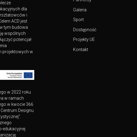
plecze
kacyjnych dla
Galeria
rsztatowców i
Sport
Celem ACD jest
a w tym budowa
Dostępność
cję wspólnych
ączyć potencjał
Projekty UE
enia
Kontakt
ch projektowych w
ego w 2022 roku
twa w ramach
wego w kwocie 366
e Centrum Designu
ystycznej”.
cznego
o-edukacyjnej
anizację