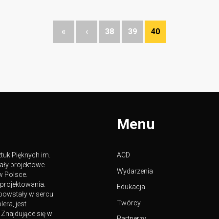
«
‹
38
39
40
Menu
tuk Pięknych im.
ACD
ały projektowe
Wydarzenia
w Polsce.
 projektowania.
Edukacja
powstały w sercu
Twórcy
era, jest
Znajdujące się w
Partnerzy