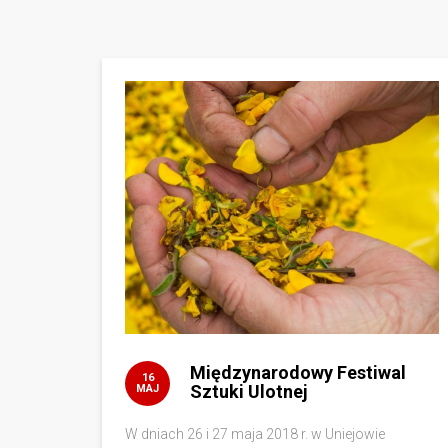
Międzynarodowy Festiwal
16
Sztuki Ulotnej
MAJ
W dniach 26 i 27 maja 2018 r. w Uniejowie