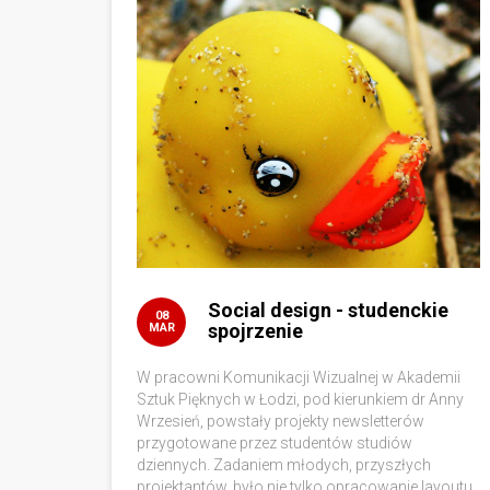
Social design - studenckie
08
spojrzenie
MAR
W pracowni Komunikacji Wizualnej w Akademii
Sztuk Pięknych w Łodzi, pod kierunkiem dr Anny
Wrzesień, powstały projekty newsletterów
przygotowane przez studentów studiów
dziennych. Zadaniem młodych, przyszłych
projektantów, było nie tylko opracowanie layoutu