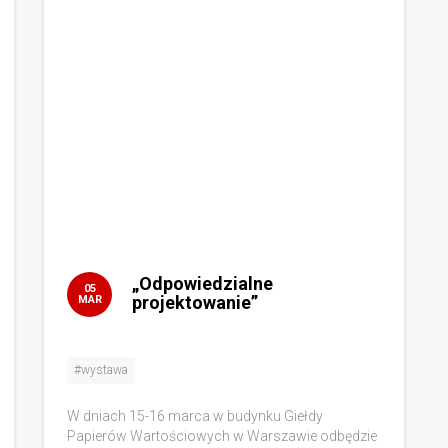
„Odpowiedzialne
05
projektowanie”
MAR
#wystawa
W dniach 15-16 marca w budynku Giełdy
Papierów Wartościowych w Warszawie odbędzie