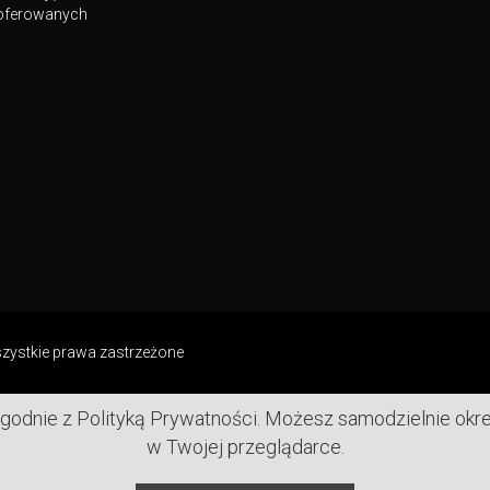
i oferowanych
zystkie prawa zastrzeżone
g zgodnie z Polityką Prywatności. Możesz samodzielnie ok
w Twojej przeglądarce.