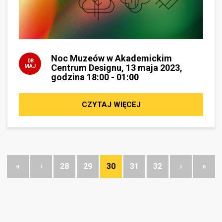
Noc Muzeów w Akademickim
08
Centrum Designu, 13 maja 2023,
MAJ
godzina 18:00 - 01:00
CZYTAJ WIĘCEJ
«
‹
28
29
30
31
32
›
»