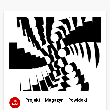
Projekt – Magazyn – Powidoki
10
MAJ