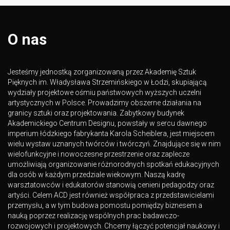
O nas
Jesteśmy jednostką zorganizowaną przez Akademię Sztuk
Pięknych im. Władysława Strzemińskiego w Łodzi, skupiającą
wydziały projektowe ośmiu państwowych wyższych uczelni
artystycznych w Polsce. Prowadzimy obszerne działania na
granicy sztuki oraz projektowania. Zabytkowy budynek
Akademickiego Centrum Designu, powstały w sercu dawnego
imperium łódzkiego fabrykanta Karola Scheiblera, jest miejscem
wielu wystaw uznanych twórców i twórczyń. Znajdujące się w nim
wielofunkcyjne i nowoczesne przestrzenie oraz zaplecze
umożliwiają organizowanie różnorodnych spotkań edukacyjnych
dla osób w każdym przedziale wiekowym. Naszą kadrę
warsztatowców i edukatorów stanowią cenieni pedagodzy oraz
artyści. Celem ACD jest również współpraca z przedstawicielami
przemysłu, a w tym budowa pomostu pomiędzy biznesem a
nauką poprzez realizację wspólnych prac badawczo-
rozwojowych i projektowych. Chcemy łączyć potencjał naukowy i