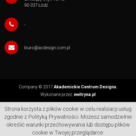
90-337 Łódź
-
biuro@acdesign.com.pl
Company © 2017
Akademickie Centrum Designu
.
Wykonane przez:
ewitryna.pl
Strona korzysta z plików cookie w celu realizacji usług
zgodnie z Polityką Prywatności. Możesz samodzielnie
określić warunki przechowywania lub dostępu plików
cookie w Twojej przeglądarce.