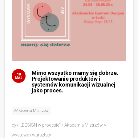
Mimo wszystko mamy się dobrze.
18
Projektowanie produktów i
MAJ
systemów komunikacji wizualnej
jako proces.
#Akademia Mistrzów
cykl „DESIGN w procesie” / Akademia Mistrzów VI
wystawa i warsztaty