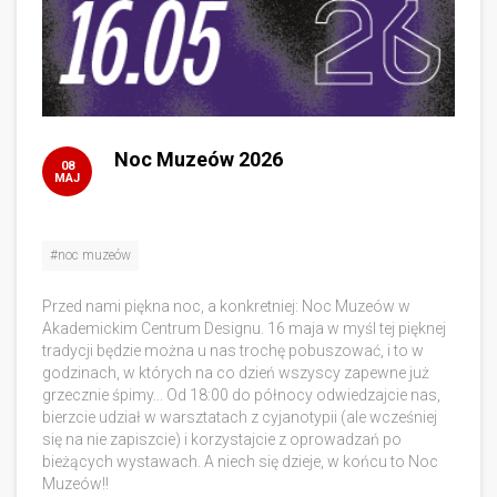
Noc Muzeów 2026
08
MAJ
#noc muzeów
Przed nami piękna noc, a konkretniej: Noc Muzeów w
Akademickim Centrum Designu. 16 maja w myśl tej pięknej
tradycji będzie można u nas trochę pobuszować, i to w
godzinach, w których na co dzień wszyscy zapewne już
grzecznie śpimy... Od 18:00 do północy odwiedzajcie nas,
bierzcie udział w warsztatach z cyjanotypii (ale wcześniej
się na nie zapiszcie) i korzystajcie z oprowadzań po
bieżących wystawach. A niech się dzieje, w końcu to Noc
Muzeów!!