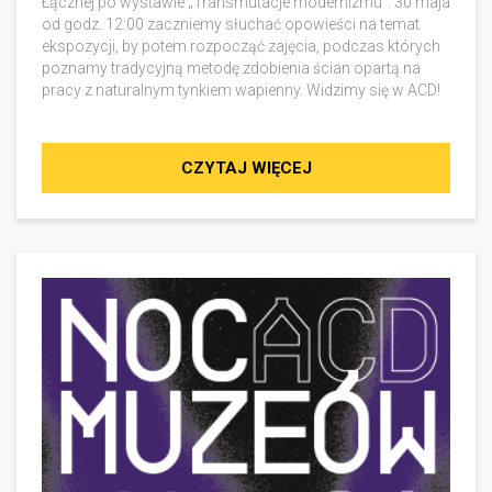
Łącznej po wystawie „Transmutacje modernizmu”. 30 maja
od godz. 12:00 zaczniemy słuchać opowieści na temat
ekspozycji, by potem rozpocząć zajęcia, podczas których
poznamy tradycyjną metodę zdobienia ścian opartą na
pracy z naturalnym tynkiem wapienny. Widzimy się w ACD!
CZYTAJ WIĘCEJ