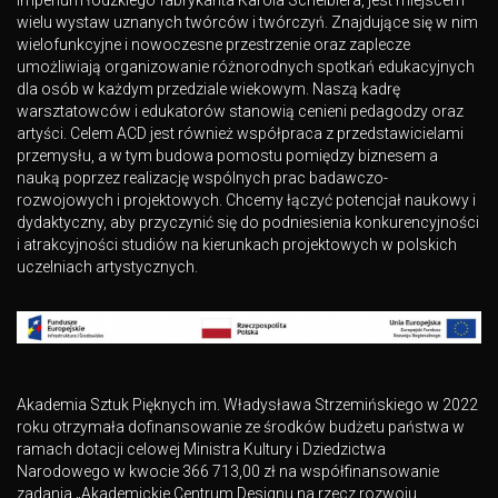
imperium łódzkiego fabrykanta Karola Scheiblera, jest miejscem
wielu wystaw uznanych twórców i twórczyń. Znajdujące się w nim
wielofunkcyjne i nowoczesne przestrzenie oraz zaplecze
umożliwiają organizowanie różnorodnych spotkań edukacyjnych
dla osób w każdym przedziale wiekowym. Naszą kadrę
warsztatowców i edukatorów stanowią cenieni pedagodzy oraz
artyści. Celem ACD jest również współpraca z przedstawicielami
przemysłu, a w tym budowa pomostu pomiędzy biznesem a
nauką poprzez realizację wspólnych prac badawczo-
rozwojowych i projektowych. Chcemy łączyć potencjał naukowy i
dydaktyczny, aby przyczynić się do podniesienia konkurencyjności
i atrakcyjności studiów na kierunkach projektowych w polskich
uczelniach artystycznych.
Akademia Sztuk Pięknych im. Władysława Strzemińskiego w 2022
roku otrzymała dofinansowanie ze środków budżetu państwa w
ramach dotacji celowej Ministra Kultury i Dziedzictwa
Narodowego w kwocie 366 713,00 zł na współfinansowanie
zadania „Akademickie Centrum Designu na rzecz rozwoju