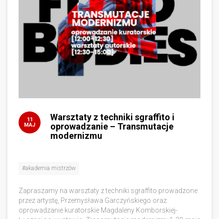
Warsztaty z techniki sgraffito i
11
oprowadzanie – Transmutacje
MAJ
modernizmu
#akademia mistrzów
Zapraszamy na warsztaty z techniki sgraffito prowadzone
przez artystę, Przemysława Garczyńskiego oraz
oprowadzanie kuratorskie Magdaleny Komborskiej-