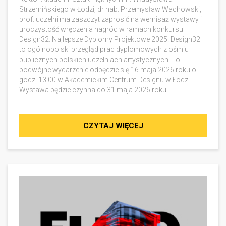
Strzemińskiego w Łodzi, dr hab. Przemysław Wachowski,
prof. uczelni ma zaszczyt zaprosić na wernisaż wystawy i
uroczystość wręczenia nagród w ramach konkursu
Design32. Najlepsze Dyplomy Projektowe 2025. Design32
to ogólnopolski przegląd prac dyplomowych z ośmiu
publicznych polskich uczelniach artystycznych. To
podwójne wydarzenie odbędzie się 16 maja 2026 roku o
godz. 13.00 w Akademickim Centrum Designu w Łodzi.
Wystawa będzie czynna do 31 maja 2026 roku.
CZYTAJ WIĘCEJ