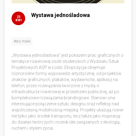
Wystawa jednośladowa
23
KWI
#eco make
„Wystawa jednośladowa” jest pokazem prac graficznych o
tematyce rowerowej osób studenckich z Wydziału Sztuk
Projektowych ASP w Łodzi. Ekspozycja obejmuje
różnorodne formy wypowiedzi artystycznej: od projektów
znaków graficznych, plakatów, wydawnictw, aplikacji na
telefon, przez rozwiązania tworzone z myślą o
infrastrukturze rowerowej w przestrzeni publicznej, aż po
kompleksowe rozwiązania brandingowe. Stanowi ona
interesujące połączenie sztuki, designu oraz refleksji nad
współczesną mobilnością miejską. Projekty ukazują rower
nie tylko jako środek transportu, lecz także jako inspirację
do działań twórczych i nośnik idei związanych z ekologią,
ruchem i stylem życia.