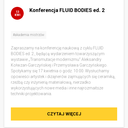
Konferencja FLUID BODIES ed. 2
13
KWI
#akademia mistrzów
Zapraszamy na konferencję naukową z cyklu FLUID
BODIES ed. 2., będącą wydarzeniem towarzyszącym
wystawie „Transmutacje modernizmu” Aleksandry
Kołwzan-Garczyńskiej i Przemysława Garczyńskiego.
Spotykamy się 17 kwietnia o godz. 10:00. Wysłuchamy
opowieści artystek i dizajnerów zajmujących się ceramiką,
rzeźbą czy inżynierią materiałową, nierzadko
wykorzystujących nowe media i inne najrozmaitsze
techniki projektowania.
CZYTAJ WIĘCEJ