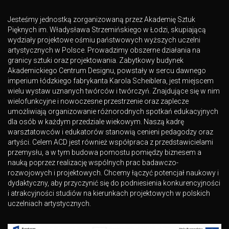
Jesteśmy jednostką zorganizowaną przez Akademię Sztuk
Pięknych im. Władysława Strzemińskiego w Łodzi, skupiającą
wydziały projektowe ośmiu państwowych wyższych uczelni
artystycznych w Polsce. Prowadzimy obszerne działania na
granicy sztuki oraz projektowania. Zabytkowy budynek
Akademickiego Centrum Designu, powstały w sercu dawnego
imperium łódzkiego fabrykanta Karola Scheiblera, jest miejscem
wielu wystaw uznanych twórców i twórczyń. Znajdujące się w nim
wielofunkcyjne i nowoczesne przestrzenie oraz zaplecze
umożliwiają organizowanie różnorodnych spotkań edukacyjnych
dla osób w każdym przedziale wiekowym. Naszą kadrę
warsztatowców i edukatorów stanowią cenieni pedagodzy oraz
artyści. Celem ACD jest również współpraca z przedstawicielami
przemysłu, a w tym budowa pomostu pomiędzy biznesem a
nauką poprzez realizację wspólnych prac badawczo-
rozwojowych i projektowych. Chcemy łączyć potencjał naukowy i
dydaktyczny, aby przyczynić się do podniesienia konkurencyjności
i atrakcyjności studiów na kierunkach projektowych w polskich
uczelniach artystycznych.