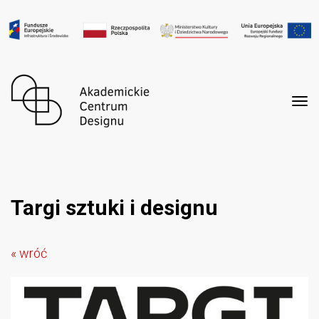
Tog
nav
Targi sztuki i designu
« wróć