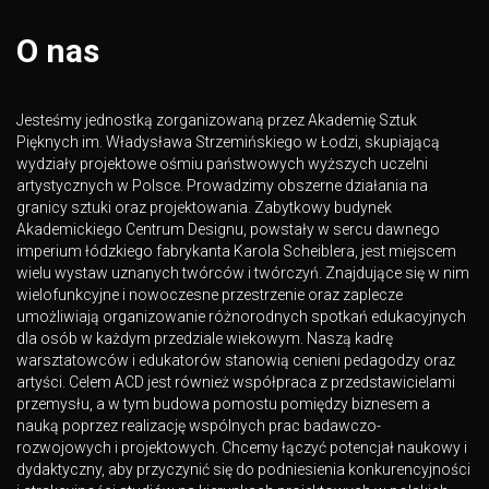
O nas
Jesteśmy jednostką zorganizowaną przez Akademię Sztuk
Pięknych im. Władysława Strzemińskiego w Łodzi, skupiającą
wydziały projektowe ośmiu państwowych wyższych uczelni
artystycznych w Polsce. Prowadzimy obszerne działania na
granicy sztuki oraz projektowania. Zabytkowy budynek
Akademickiego Centrum Designu, powstały w sercu dawnego
imperium łódzkiego fabrykanta Karola Scheiblera, jest miejscem
wielu wystaw uznanych twórców i twórczyń. Znajdujące się w nim
wielofunkcyjne i nowoczesne przestrzenie oraz zaplecze
umożliwiają organizowanie różnorodnych spotkań edukacyjnych
dla osób w każdym przedziale wiekowym. Naszą kadrę
warsztatowców i edukatorów stanowią cenieni pedagodzy oraz
artyści. Celem ACD jest również współpraca z przedstawicielami
przemysłu, a w tym budowa pomostu pomiędzy biznesem a
nauką poprzez realizację wspólnych prac badawczo-
rozwojowych i projektowych. Chcemy łączyć potencjał naukowy i
dydaktyczny, aby przyczynić się do podniesienia konkurencyjności