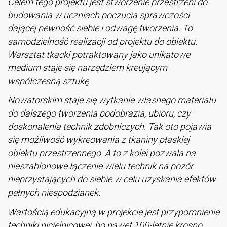
Celem tego projektu jest stworzenie przestrzeni do
budowania w uczniach poczucia sprawczości
dającej pewność siebie i odwagę tworzenia. To
samodzielność realizacji od projektu do obiektu.
Warsztat tkacki potraktowany jako unikatowe
medium staje się narzędziem kreującym
współczesną sztukę.
Nowatorskim staje się wytkanie własnego materiału
do dalszego tworzenia podobrazia, ubioru, czy
doskonalenia technik zdobniczych. Tak oto pojawia
się możliwość wykreowania z tkaniny płaskiej
obiektu przestrzennego. A to z kolei pozwala na
nieszablonowe łączenie wielu technik na pozór
nieprzystających do siebie w celu uzyskania efektów
pełnych niespodzianek.
Wartością edukacyjną w projekcie jest przypomnienie
techniki nicielnicowej, bo nawet 100-letnie krosno