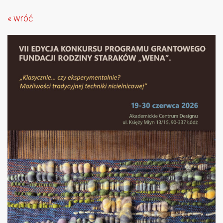
« wróć